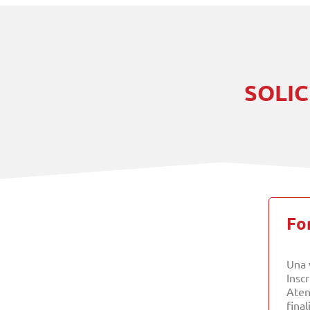
SOLIC
Fo
Una 
Insc
Aten
final