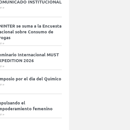
OMUNICADO INSTITUCIONAL
er »
NINTER se suma a la Encuesta
acional sobre Consumo de
rogas
er »
eminario Internacional MUST
XPEDITION 2026
er »
imposio por el día del Químico
er »
mpulsando el
mpoderamiento femenino
er »