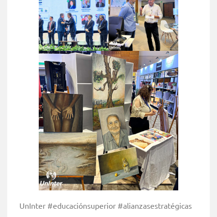
UnInter #educaciónsuperior #alianzasestratégicas