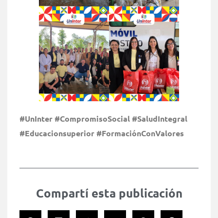
#UnInter #CompromisoSocial #SaludIntegral
#Educacionsuperior #FormaciónConValores
Compartí esta publicación