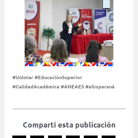
#UnInter #EducaciónSuperior
#CalidadAcadémica #ANEAES #altoparaná
Compartí esta publicación