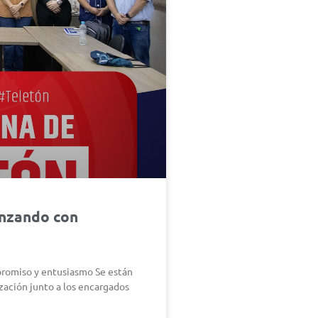
anzando con
promiso y entusiasmo Se están
zación junto a los encargados