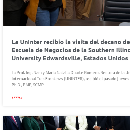
La UnInter recibio la visita del decano de
Escuela de Negocios de la Southern Illin
University Edwardsville, Estados Unidos
La Prof. Ing. Nancy María Natalia Duarte Romero, Rectora de la U
Internacional Tres Fronteras (UNINTER), recibió el pasado jueves
Ph.D., PMP, SCMP
LEER »