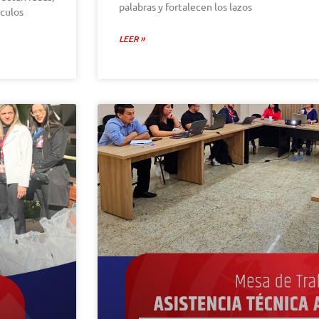
palabras y fortalecen los lazos
culos
LEER »