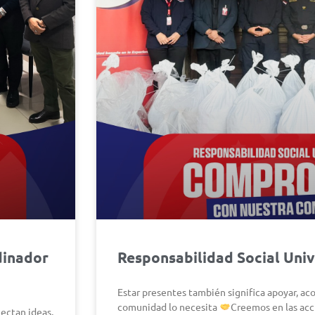
dinador
Responsabilidad Social Univ
Estar presentes también significa apoyar, a
comunidad lo necesita
Creemos en las acc
ectan ideas,