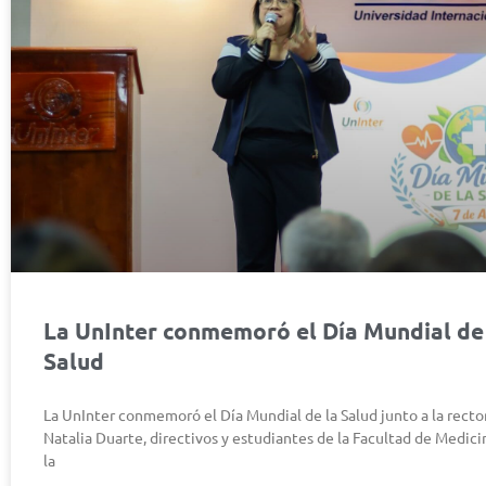
La UnInter conmemoró el Día Mundial de
Salud
La UnInter conmemoró el Día Mundial de la Salud junto a la rector
Natalia Duarte, directivos y estudiantes de la Facultad de Medic
la