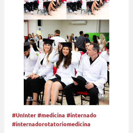
#UnInter #medicina #internado
#internadorotatoriomedicina