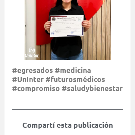
#egresados #medicina
#UnInter #futurosmédicos
#compromiso #saludybienestar
Compartí esta publicación