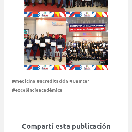
#medicina #acreditación #UnInter
#excelênciaacadêmica
Compartí esta publicación